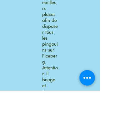
meilleu
rs
places
afin de
dispose
r tous
les
pingoui
ns sur
l'iceber
g.
Attentio
n il
bouge
et
risque
de
bascule
r à tout
momen
t