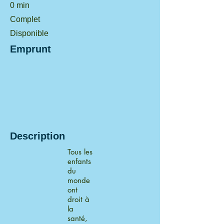
0 min
Complet
Disponible
Emprunt
Description
Tous les
enfants
du
monde
ont
droit à
la
santé,