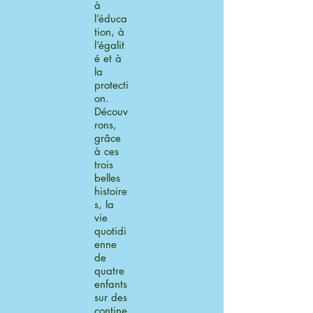
à
l’éduca
tion, à
l’égalit
é et à
la
protecti
on.
Découv
rons,
grâce
à ces
trois
belles
histoire
s, la
vie
quotidi
enne
de
quatre
enfants
sur des
contine