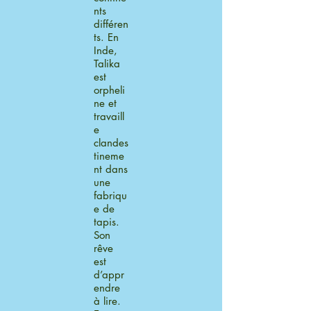
nts
différen
ts. En
Inde,
Talika
est
orpheli
ne et
travaill
e
clandes
tineme
nt dans
une
fabriqu
e de
tapis.
Son
rêve
est
d’appr
endre
à lire.