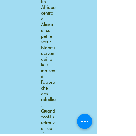
En
Afrique
central
e,
Akara
et sa
petite
sœur
Naomi
doivent
quitter
leur
maison
à
l’appro
che
des
rebelles
.
Quand
vont-ils
retrouv
er leur
vie