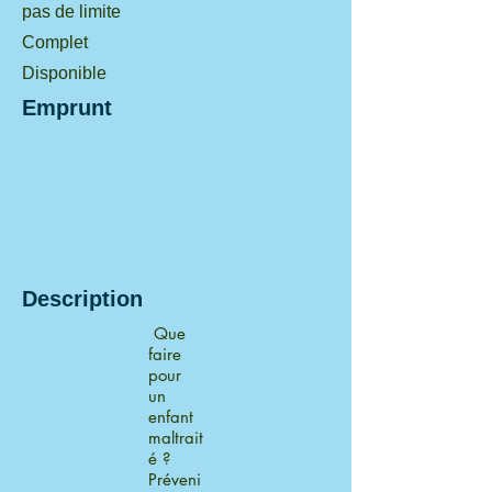
pas de limite
Complet
Disponible
Emprunt
Description
Que
faire
pour
un
enfant
maltrait
é ?
Préveni