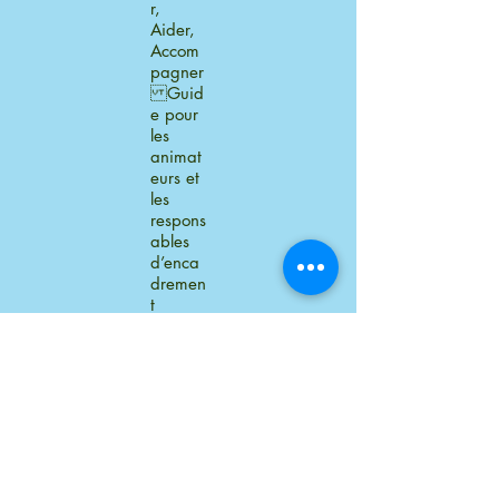
r,
Aider,
Accom
pagner
Guid
e pour
les
animat
eurs et
les
respons
ables
d’enca
dremen
t
d’enfan
t et de
jeunes.
Livre - que faire
pour un enfant
maltraité