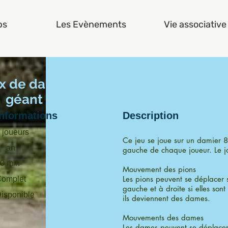
bs
Les Evènements
Vie associative
x de dames
géant
Informations
Description
 joueurs
Ce jeu se joue sur un damier 8
an
gauche de chaque joueur. Le j
0 min
Mouvement des pions
Les pions peuvent se déplacer 
omplet
gauche et à droite si elles sont 
isponible
ils deviennent des dames.
Mouvements des dames
Les dames peuvent se déplacer 