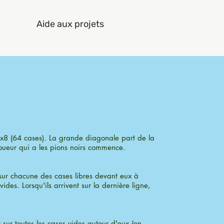
Aide aux projets
x8 (64 cases). La grande diagonale part de la
oueur qui a les pions noirs commence.
sur chacune des cases libres devant eux à
vides. Lorsqu'ils arrivent sur la dernière ligne,
sur toutes les cases vides autour d'eux (en