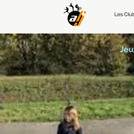
Les Clu
Jeu
2
7
3
C
D