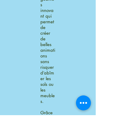
s
innova
nt qui
permet
de
créer
de
belles
animati
ons
sans
risquer
d’abîm
er les
sols ou
les
meuble
s.
Grâce
à son
envelo
ppe en