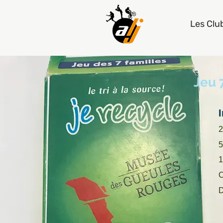
Les Clu
Jeu 7
2
5
1
C
D