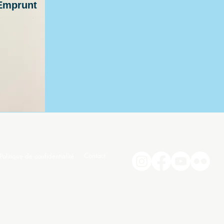
Emprunt
loisirs-jeunes.com, le site de l'ALJ. Association pour les Loisi
12 rue de Bousbecque - 59126 LINSELLES
Contact
Politique de confidentialité