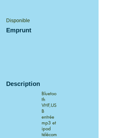
Disponible
Emprunt
Description
Bluetoo
th
VHF,US
B
entrée
mp3 et
ipod
télécom