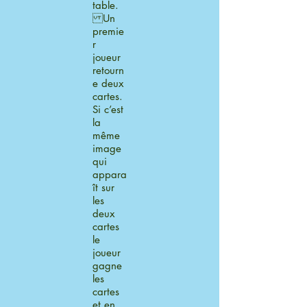
table.
Un
premie
r
joueur
retourn
e deux
cartes.
Si c’est
la
même
image
qui
appara
ît sur
les
deux
cartes
le
joueur
gagne
les
cartes
et en